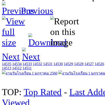
Previous
Next
14535
14534
14533
14532
14531
14530
14529
14528
14527
14526
14513
14512
14511
TOP:
Top Rated
-
Last Add
Viewed