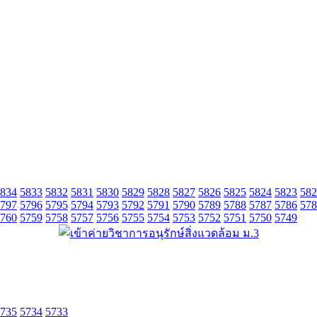
834
5833
5832
5831
5830
5829
5828
5827
5826
5825
5824
5823
582
797
5796
5795
5794
5793
5792
5791
5790
5789
5788
5787
5786
578
760
5759
5758
5757
5756
5755
5754
5753
5752
5751
5750
5749
735
5734
5733